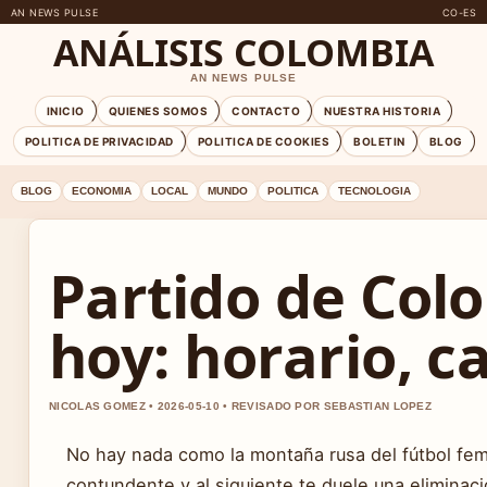
AN NEWS PULSE
CO-ES
ANÁLISIS COLOMBIA
AN NEWS PULSE
INICIO
QUIENES SOMOS
CONTACTO
NUESTRA HISTORIA
POLITICA DE PRIVACIDAD
POLITICA DE COOKIES
BOLETIN
BLOG
BLOG
ECONOMIA
LOCAL
MUNDO
POLITICA
TECNOLOGIA
Partido de Co
hoy: horario, c
NICOLAS GOMEZ • 2026-05-10 • REVISADO POR SEBASTIAN LOPEZ
No hay nada como la montaña rusa del fútbol fe
contundente y al siguiente te duele una eliminaci