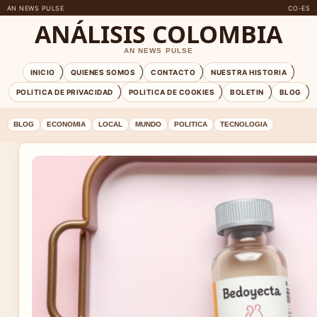
AN NEWS PULSE
CO-ES
ANÁLISIS COLOMBIA
AN NEWS PULSE
INICIO
QUIENES SOMOS
CONTACTO
NUESTRA HISTORIA
POLITICA DE PRIVACIDAD
POLITICA DE COOKIES
BOLETIN
BLOG
BLOG
ECONOMIA
LOCAL
MUNDO
POLITICA
TECNOLOGIA