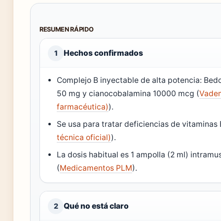
RESUMEN RÁPIDO
Hechos confirmados
1
Complejo B inyectable de alta potencia: Bedo
50 mg y cianocobalamina 10000 mcg (
Vadem
farmacéutica)
).
Se usa para tratar deficiencias de vitaminas 
técnica oficial)
).
La dosis habitual es 1 ampolla (2 ml) intramu
(
Medicamentos PLM
).
Qué no está claro
2