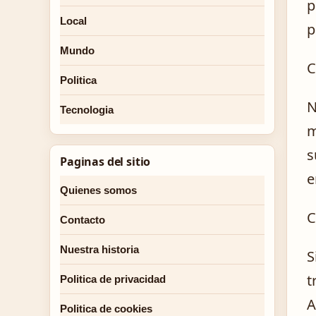
p
Local
p
Mundo
C
Politica
N
Tecnologia
m
s
Paginas del sitio
e
Quienes somos
C
Contacto
Nuestra historia
S
t
Politica de privacidad
A
Politica de cookies