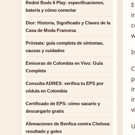
Redmi Buds 6 Play: especificaciones,
E
batería y cómo conectar
i
Dior: Historia, Significado y Claves de la
c
Casa de Moda Francesa
w
Próstata: guía completa de síntomas,
causas y cuidados
I
Emisoras de Colombia en Vivo: Guía
C
Completa
p
Consulta ADRES: verifica tu EPS por
i
cédula en Colombia
i
Certificado de EPS: cómo sacarlo y
v
descargarlo gratis
Alineaciones de Benfica contra Chelsea:
U
resultado y goles