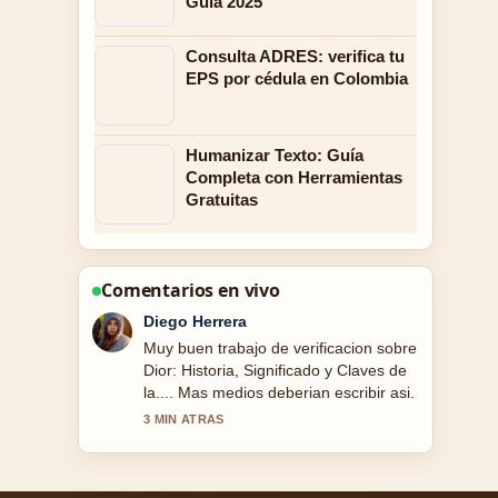
Guía 2025
Consulta ADRES: verifica tu
EPS por cédula en Colombia
Humanizar Texto: Guía
Completa con Herramientas
Gratuitas
Comentarios en vivo
Valentina Rojas
Excelente resumen sobre Tabla de
retención en la fuente 2025:.... Es la
explicacion mas clara que he visto hoy.
5 MIN ATRAS