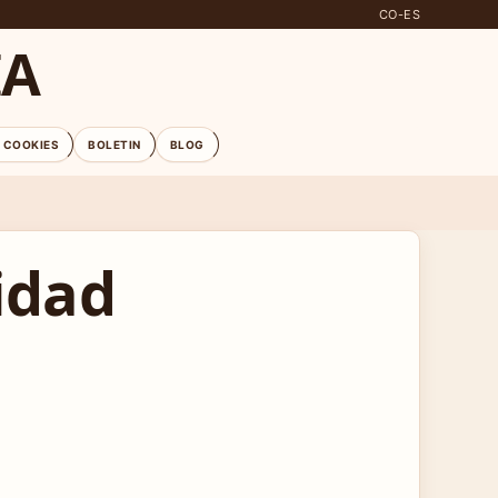
CO-ES
IA
E COOKIES
BOLETIN
BLOG
cidad