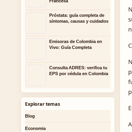
Francesa
N
Próstata: guía completa de
s
síntomas, causas y cuidados
n
Emisoras de Colombia en
C
Vivo: Guía Completa
N
Consulta ADRES: verifica tu
p
EPS por cédula en Colombia
f
p
Explorar temas
E
Blog
A
Economia