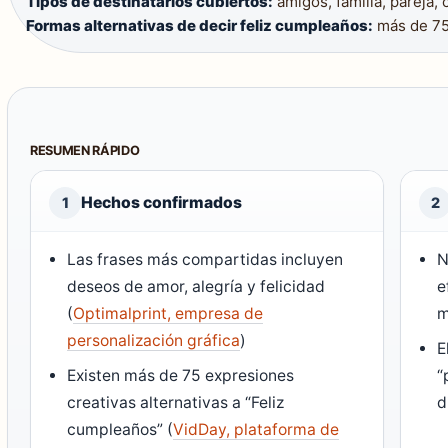
Tipos de destinatarios cubiertos:
amigos, familia, pareja, 
Formas alternativas de decir feliz cumpleaños:
más de 7
RESUMEN RÁPIDO
Hechos confirmados
1
2
Las frases más compartidas incluyen
N
deseos de amor, alegría y felicidad
e
(
Optimalprint, empresa de
m
personalización gráfica
)
E
Existen más de 75 expresiones
“
creativas alternativas a “Feliz
d
cumpleaños” (
VidDay, plataforma de