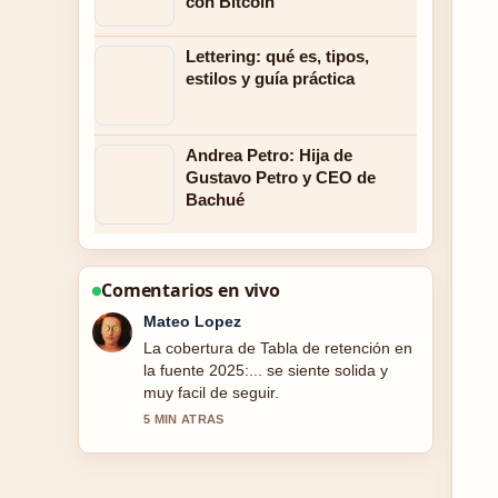
con Bitcoin
Lettering: qué es, tipos,
estilos y guía práctica
Andrea Petro: Hija de
Gustavo Petro y CEO de
Bachué
Comentarios en vivo
Lucia Garcia
Muy buen trabajo de verificacion sobre
Redmi Buds 6 Play: especificaciones,
batería y.... Mas medios deberian
escribir asi.
7 MIN ATRAS