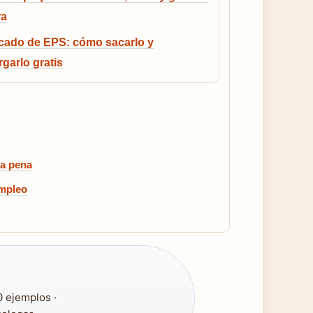
ra
icado de EPS: cómo sacarlo y
garlo gratis
la pena
empleo
 ejemplos ·