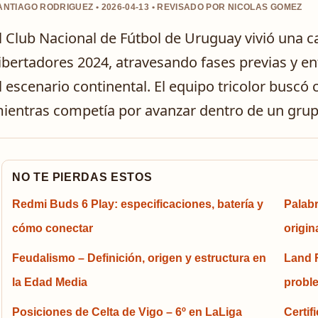
ANTIAGO RODRIGUEZ • 2026-04-13 • REVISADO POR NICOLAS GOMEZ
l Club Nacional de Fútbol de Uruguay vivió una 
ibertadores 2024, atravesando fases previas y enf
l escenario continental. El equipo tricolor buscó
ientras competía por avanzar dentro de un grup
NO TE PIERDAS ESTOS
Redmi Buds 6 Play: especificaciones, batería y
Palabr
cómo conectar
origin
Feudalismo – Definición, origen y estructura en
Land R
la Edad Media
probl
Posiciones de Celta de Vigo – 6º en LaLiga
Certif