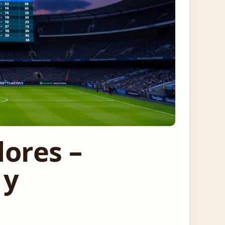
dores –
 y