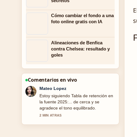
secretos
E
Cómo cambiar el fondo a una
s
foto online gratis con IA
Alineaciones de Benfica
contra Chelsea: resultado y
goles
Comentarios en vivo
Lucia Garcia
Buen contexto sobre Tabla de
retención en la fuente 2025:.... Por
favor sigan actualizando este hilo en
vivo.
4 MIN ATRAS