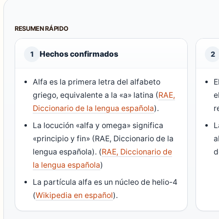
RESUMEN RÁPIDO
Hechos confirmados
1
2
Alfa es la primera letra del alfabeto
E
griego, equivalente a la «a» latina (
RAE,
e
Diccionario de la lengua española
).
r
La locución «alfa y omega» significa
L
«principio y fin» (
RAE, Diccionario de la
a
lengua española
). (
RAE, Diccionario de
d
la lengua española
)
La partícula alfa es un núcleo de helio-4
(
Wikipedia en español
).