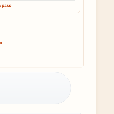
a paso
s
to
n
s