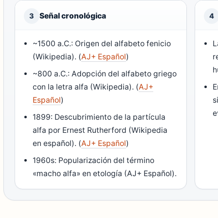
Señal cronológica
3
4
~1500 a.C.: Origen del alfabeto fenicio
L
(
Wikipedia
). (
AJ+ Español
)
r
h
~800 a.C.: Adopción del alfabeto griego
con la letra alfa (
Wikipedia
). (
AJ+
E
Español
)
s
e
1899: Descubrimiento de la partícula
alfa por Ernest Rutherford (
Wikipedia
en español
). (
AJ+ Español
)
1960s: Popularización del término
«macho alfa» en etología (AJ+ Español).