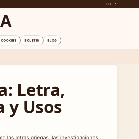
CO-ES
IA
E COOKIES
BOLETIN
BLOG
a: Letra,
a y Usos
o las letras griegas, las investigaciones