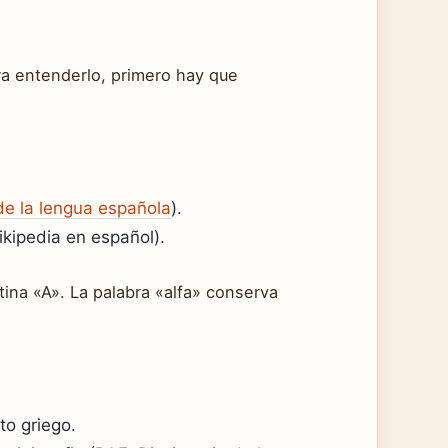
ara entenderlo, primero hay que
de la lengua española
).
ikipedia en español).
atina «A». La palabra «alfa» conserva
to griego.