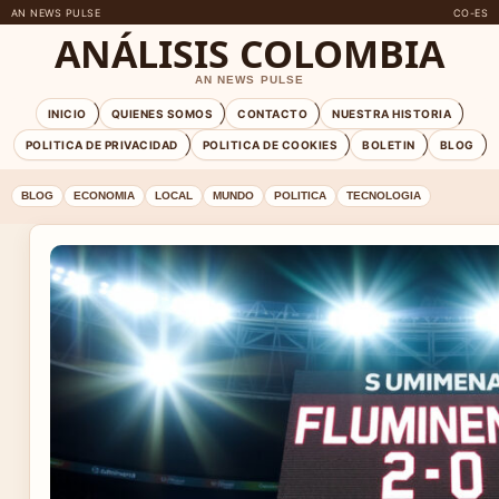
AN NEWS PULSE
CO-ES
ANÁLISIS COLOMBIA
AN NEWS PULSE
INICIO
QUIENES SOMOS
CONTACTO
NUESTRA HISTORIA
POLITICA DE PRIVACIDAD
POLITICA DE COOKIES
BOLETIN
BLOG
BLOG
ECONOMIA
LOCAL
MUNDO
POLITICA
TECNOLOGIA