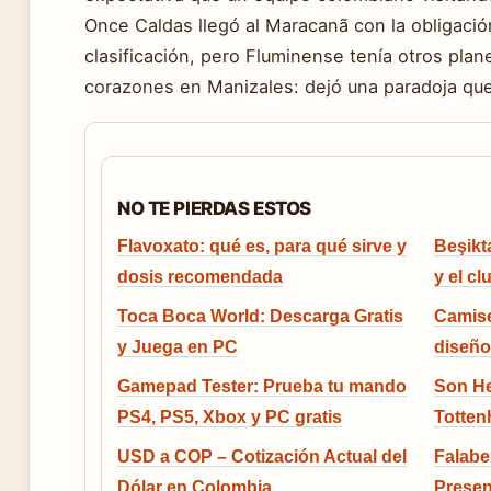
Once Caldas llegó al Maracanã con la obligació
clasificación, pero Fluminense tenía otros plane
corazones en Manizales: dejó una paradoja que
NO TE PIERDAS ESTOS
Flavoxato: qué es, para qué sirve y
Beşikta
dosis recomendada
y el cl
Toca Boca World: Descarga Gratis
Camise
y Juega en PC
diseño
Gamepad Tester: Prueba tu mando
Son He
PS4, PS5, Xbox y PC gratis
Totten
USD a COP – Cotización Actual del
Falabe
Dólar en Colombia
Presen