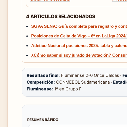
4 ARTICULOS RELACIONADOS
SGVA SENA: Guía completa para registro y cont
Posiciones de Celta de Vigo – 6º en LaLiga 2024
Atlético Nacional posiciones 2025: tabla y calen
¿Cómo saber si soy jurado de votación? Consulta
Resultado final:
Fluminense 2-0 Once Caldas ·
F
Competición:
CONMEBOL Sudamericana ·
Estadi
Fluminense:
1º en Grupo F
RESUMEN RÁPIDO