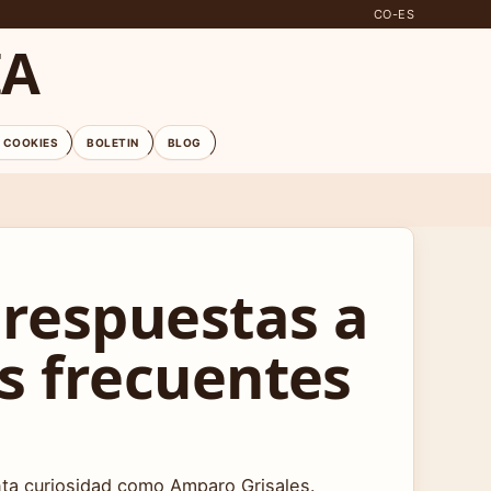
CO-ES
IA
E COOKIES
BOLETIN
BLOG
 respuestas a
s frecuentes
nta curiosidad como Amparo Grisales.