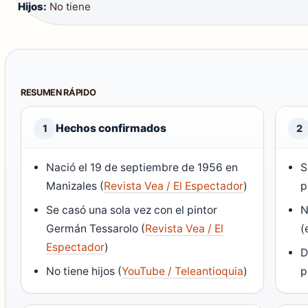
Hijos:
No tiene
RESUMEN RÁPIDO
Hechos confirmados
1
2
Nació el 19 de septiembre de 1956 en
S
Manizales (
Revista Vea / El Espectador
)
p
Se casó una sola vez con el pintor
N
Germán Tessarolo (
Revista Vea / El
(
Espectador
)
D
No tiene hijos (
YouTube / Teleantioquia
)
p