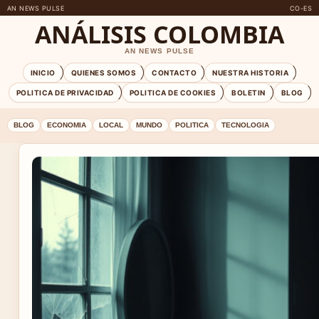
AN NEWS PULSE
CO-ES
ANÁLISIS COLOMBIA
AN NEWS PULSE
INICIO
QUIENES SOMOS
CONTACTO
NUESTRA HISTORIA
POLITICA DE PRIVACIDAD
POLITICA DE COOKIES
BOLETIN
BLOG
BLOG
ECONOMIA
LOCAL
MUNDO
POLITICA
TECNOLOGIA