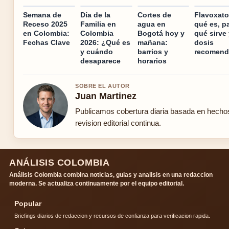
Semana de
Día de la
Cortes de
Flavoxato
Receso 2025
Familia en
agua en
qué es, p
en Colombia:
Colombia
Bogotá hoy y
qué sirve
Fechas Clave
2026: ¿Qué es
mañana:
dosis
y cuándo
barrios y
recomend
desaparece
horarios
SOBRE EL AUTOR
Juan Martinez
Publicamos cobertura diaria basada en hecho
revision editorial continua.
ANÁLISIS COLOMBIA
Análisis Colombia combina noticias, guias y analisis en una redaccion
moderna. Se actualiza continuamente por el equipo editorial.
Popular
Briefings diarios de redaccion y recursos de confianza para verificacion rapida.