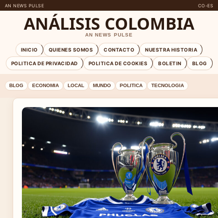
AN NEWS PULSE
CO-ES
ANÁLISIS COLOMBIA
AN NEWS PULSE
INICIO
QUIENES SOMOS
CONTACTO
NUESTRA HISTORIA
POLITICA DE PRIVACIDAD
POLITICA DE COOKIES
BOLETIN
BLOG
BLOG
ECONOMIA
LOCAL
MUNDO
POLITICA
TECNOLOGIA