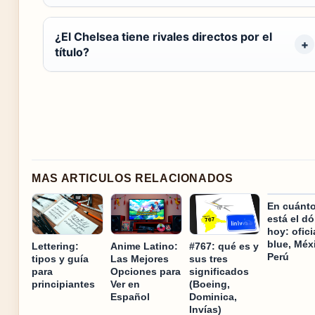
¿El Chelsea tiene rivales directos por el
título?
MAS ARTICULOS RELACIONADOS
En cuánt
está el dó
hoy: ofici
blue, Méx
Lettering:
Anime Latino:
#767: qué es y
Perú
tipos y guía
Las Mejores
sus tres
para
Opciones para
significados
principiantes
Ver en
(Boeing,
Español
Dominica,
Invías)