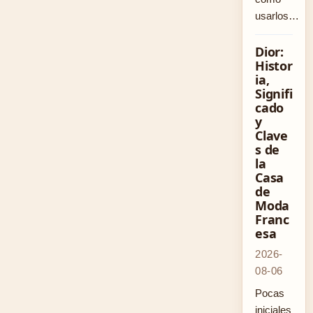
usarlos…
Dior:
Histor
ia,
Signifi
cado
y
Clave
s de
la
Casa
de
Moda
Franc
esa
2026-
08-06
Pocas
iniciales