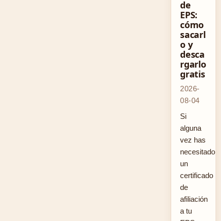
de
EPS:
cómo
sacarl
o y
desca
rgarlo
gratis
2026-
08-04
Si
alguna
vez has
necesitado
un
certificado
de
afiliación
a tu