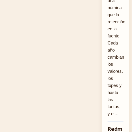
una
nómina
que la
retención
en la
fuente.
Cada
año
cambian
los
valores,
los
topes y
hasta
las
tarifas,
y el…
Redm