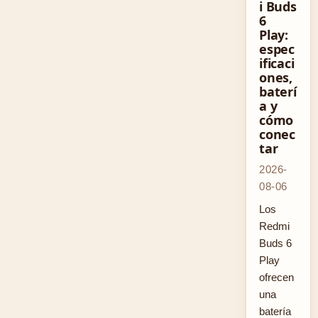
i Buds
6
Play:
espec
ificaci
ones,
baterí
a y
cómo
conec
tar
2026-
08-06
Los
Redmi
Buds 6
Play
ofrecen
una
batería