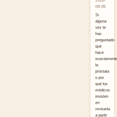
2026-
08-05
Si
alguna
vez te
has
preguntado
qué
hace
exactament
la
próstata
o por
qué los
médicos
insisten
en
revisarla
a partir