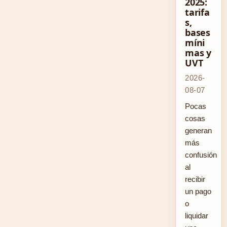
2025:
tarifa
s,
bases
míni
mas y
UVT
2026-
08-07
Pocas
cosas
generan
más
confusión
al
recibir
un pago
o
liquidar