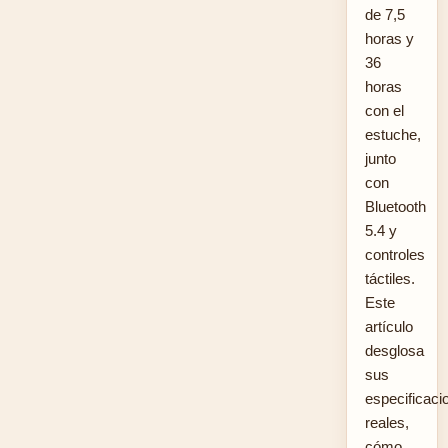
de 7,5
horas y
36
horas
con el
estuche,
junto
con
Bluetooth
5.4 y
controles
táctiles.
Este
artículo
desglosa
sus
especificaci
reales,
cómo