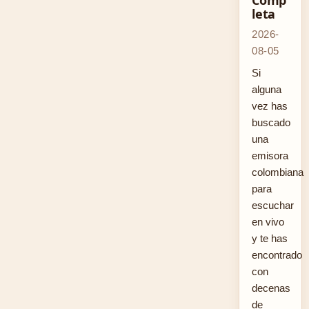
Comp
leta
2026-
08-05
Si
alguna
vez has
buscado
una
emisora
colombiana
para
escuchar
en vivo
y te has
encontrado
con
decenas
de