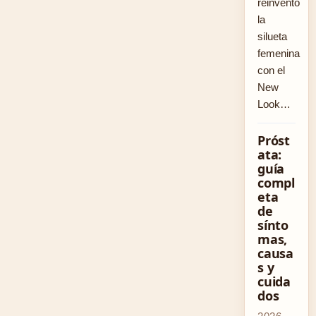
reinventó
la
silueta
femenina
con el
New
Look…
Próst
ata:
guía
compl
eta
de
sínto
mas,
causa
s y
cuida
dos