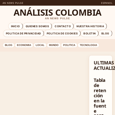
AN NEWS PULSE
ESPANOL
ANÁLISIS COLOMBIA
AN NEWS PULSE
INICIO
QUIENES SOMOS
CONTACTO
NUESTRA HISTORIA
POLITICA DE PRIVACIDAD
POLITICA DE COOKIES
BOLETIN
BLOG
BLOG
ECONOMIA
LOCAL
MUNDO
POLITICA
TECNOLOGIA
ULTIMAS
ACTUALI
Tabla
de
reten
ción
en la
fuent
e