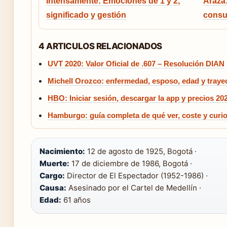
Intensamente: Emociones de 1 y 2,
Arazá:
significado y gestión
consu
4 ARTICULOS RELACIONADOS
UVT 2020: Valor Oficial de .607 – Resolución DIAN
Michell Orozco: enfermedad, esposo, edad y trayec
HBO: Iniciar sesión, descargar la app y precios 20
Hamburgo: guía completa de qué ver, coste y curi
Nacimiento:
12 de agosto de 1925, Bogotá ·
Muerte:
17 de diciembre de 1986, Bogotá ·
Cargo:
Director de El Espectador (1952-1986) ·
Causa:
Asesinado por el Cartel de Medellín ·
Edad:
61 años