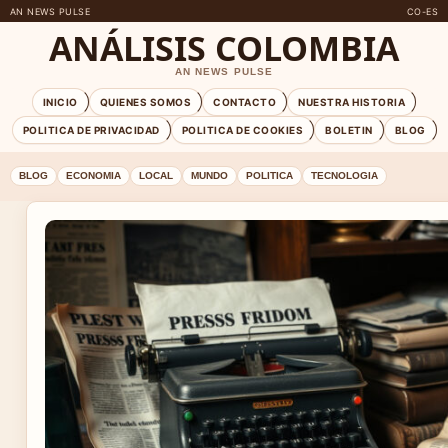
AN NEWS PULSE
CO-ES
ANÁLISIS COLOMBIA
AN NEWS PULSE
INICIO
QUIENES SOMOS
CONTACTO
NUESTRA HISTORIA
POLITICA DE PRIVACIDAD
POLITICA DE COOKIES
BOLETIN
BLOG
BLOG
ECONOMIA
LOCAL
MUNDO
POLITICA
TECNOLOGIA