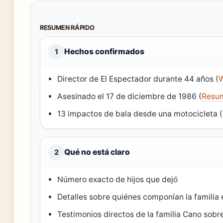
RESUMEN RÁPIDO
Hechos confirmados
1
Director de El Espectador durante 44 años (
W
Asesinado el 17 de diciembre de 1986 (
Resum
13 impactos de bala desde una motocicleta (
Qué no está claro
2
Número exacto de hijos que dejó
Detalles sobre quiénes componían la familia
Testimonios directos de la familia Cano sob