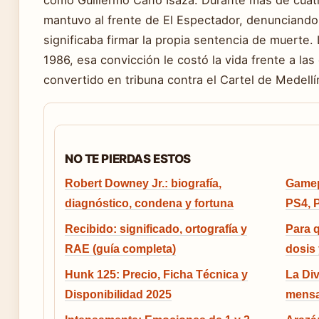
como Guillermo Cano Isaza. Durante más de cuat
mantuvo al frente de El Espectador, denunciando 
significaba firmar la propia sentencia de muerte.
1986, esa convicción le costó la vida frente a las
convertido en tribuna contra el Cartel de Medellí
NO TE PIERDAS ESTOS
Robert Downey Jr.: biografía,
Gamep
diagnóstico, condena y fortuna
PS4, P
Recibido: significado, ortografía y
Para q
RAE (guía completa)
dosis
Hunk 125: Precio, Ficha Técnica y
La Div
Disponibilidad 2025
mensa