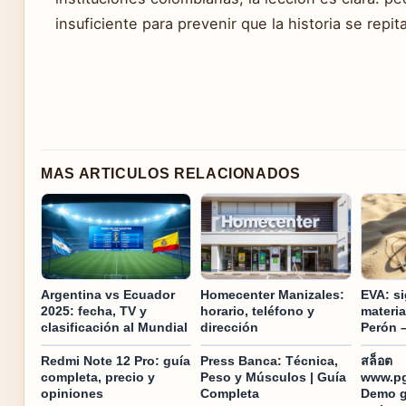
insuficiente para prevenir que la historia se repita
MAS ARTICULOS RELACIONADOS
Argentina vs Ecuador
Homecenter Manizales:
EVA: si
2025: fecha, TV y
horario, teléfono y
materia
clasificación al Mundial
dirección
Perón 
Redmi Note 12 Pro: guía
Press Banca: Técnica,
สล็อต
completa, precio y
Peso y Músculos | Guía
www.pg
opiniones
Completa
Demo gr