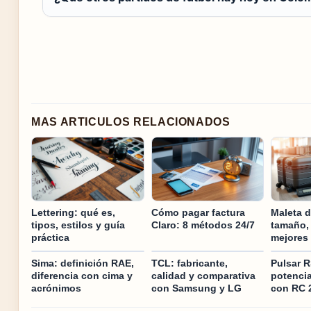
MAS ARTICULOS RELACIONADOS
Lettering: qué es,
Cómo pagar factura
Maleta d
tipos, estilos y guía
Claro: 8 métodos 24/7
tamaño,
práctica
mejores
Sima: definición RAE,
TCL: fabricante,
Pulsar R
diferencia con cima y
calidad y comparativa
potenci
acrónimos
con Samsung y LG
con RC 