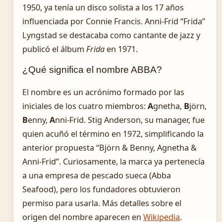
1950, ya tenía un disco solista a los 17 años
influenciada por Connie Francis. Anni-Frid “Frida”
Lyngstad se destacaba como cantante de jazz y
publicó el álbum
Frida
en 1971.
¿Qué significa el nombre ABBA?
El nombre es un acrónimo formado por las
iniciales de los cuatro miembros:
A
gnetha,
B
jörn,
B
enny,
A
nni-Frid. Stig Anderson, su manager, fue
quien acuñó el término en 1972, simplificando la
anterior propuesta “Björn & Benny, Agnetha &
Anni-Frid”. Curiosamente, la marca ya pertenecía
a una empresa de pescado sueca (Abba
Seafood), pero los fundadores obtuvieron
permiso para usarla. Más detalles sobre el
origen del nombre aparecen en
Wikipedia
.