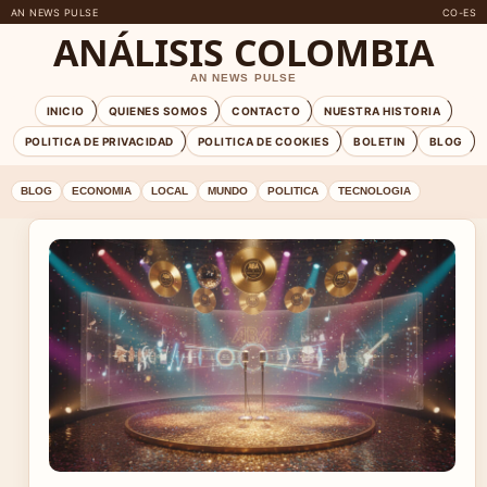
AN NEWS PULSE
CO-ES
ANÁLISIS COLOMBIA
AN NEWS PULSE
INICIO
QUIENES SOMOS
CONTACTO
NUESTRA HISTORIA
POLITICA DE PRIVACIDAD
POLITICA DE COOKIES
BOLETIN
BLOG
BLOG
ECONOMIA
LOCAL
MUNDO
POLITICA
TECNOLOGIA