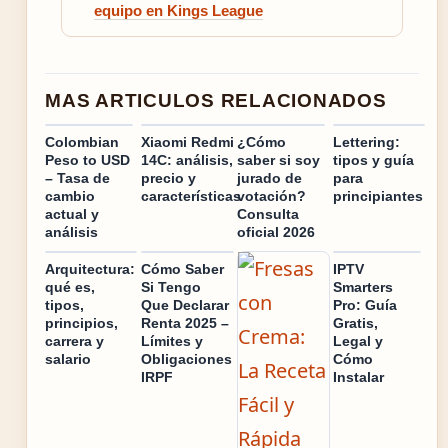
equipo en Kings League
MAS ARTICULOS RELACIONADOS
Colombian
Xiaomi Redmi
¿Cómo
Lettering:
Peso to USD
14C: análisis,
saber si soy
tipos y guía
– Tasa de
precio y
jurado de
para
cambio
características
votación?
principiantes
actual y
Consulta
análisis
oficial 2026
Arquitectura:
Cómo Saber
IPTV
qué es,
Si Tengo
Smarters
tipos,
Que Declarar
Pro: Guía
principios,
Renta 2025 –
Gratis,
carrera y
Límites y
Legal y
salario
Obligaciones
Cómo
IRPF
Instalar