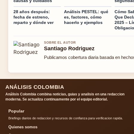
causas y cuidados
seguridad
28 años después:
Análisis PESTEL: qué
Cómo Sab
fecha de estreno,
es, factores, cómo
Que Decl
reparto y dónde ver
hacerlo y ejemplos
2025 – Lí
Obligaci
SOBRE EL AUTOR
Santiago Rodriguez
Publicamos cobertura diaria basada en hechos 
ANÁLISIS COLOMBIA
Análisis Colombia combina noticias, guias y analisis en una redaccion
moderna. Se actualiza continuamente por el equipo editorial.
Popular
Briefings diarios de redaccion y recursos de confianza para verificacion rapida.
Quienes somos