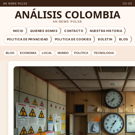
AN NEWS PULSE
CO-ES
ANÁLISIS COLOMBIA
AN NEWS PULSE
INICIO
QUIENES SOMOS
CONTACTO
NUESTRA HISTORIA
POLITICA DE PRIVACIDAD
POLITICA DE COOKIES
BOLETIN
BLOG
BLOG
ECONOMIA
LOCAL
MUNDO
POLITICA
TECNOLOGIA